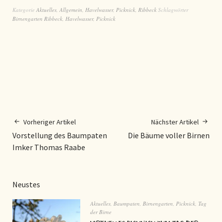
Kategorie
Aktuelles
,
Allgemein
,
Havelwasser
,
Picknick
,
Ribbeck
Schlagwörter
Birnengarten Ribbeck
,
Havelwasser
,
Picknick
Vorheriger Artikel
Nächster Artikel
Vorstellung des Baumpaten
Die Bäume voller Birnen
Imker Thomas Raabe
Neustes
Aktuelles
,
Baumpaten
,
Birnengarten
,
Picknick
,
Tag
der Birne