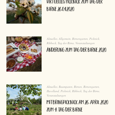
virtuelles Picknick zum Tag der
Birne 26.04.2020
Aktuelles
,
Allgemein
,
Birnengarten
,
Picknick
,
Ribbeck
,
Tag der Birne
,
Veranstaltungen
Änderung zum Tag der Birne 2020
Aktuelles
,
Baumpaten
,
Birnen
,
Birnengarten
,
Havelland
,
Picknick
,
Ribbeck
,
Tag der Birne
,
Veranstaltungen
Mitbringpicknick am 26. April 2020
zum 4. Tag der Birne