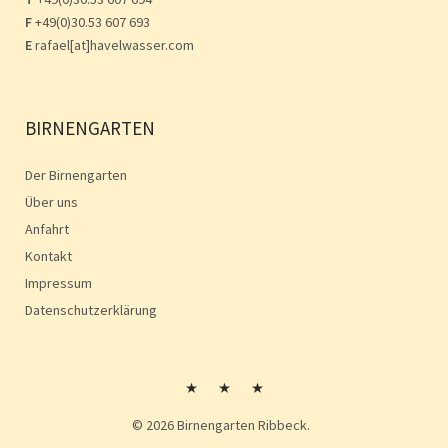
F
+49(0)30.53 607 693
E
rafael[at]havelwasser.com
BIRNENGARTEN
Der Birnengarten
Über uns
Anfahrt
Kontakt
Impressum
Datenschutzerklärung
Kontakt
Impressum
Impressum
© 2026
Birnengarten Ribbeck.