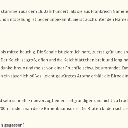
stammen aus dem 18. Jahrhundert, als sie aus Frankreich Namens 
t und Entstehung ist leider unbekannt. Sie ist auch unter den Na
- bis mittelbauchig. Die Schale ist ziemlich hart, zuerst grün und 
Der Kelch ist groß, offen und die Kelchblättchen breit und lang n
ick, dunkelbraun und meist von einer Fruchfleischwülst umrandet. D
h ein säuerlich-süßes, leicht gewürztes Aroma erhält die Birne e
sehr schnell. Er bevorzugt einen tiefgründigen und nicht zu troc
700m findet man diese Birnenbaumsorte. Die Blüten bilden sich se
nn gegessen
?