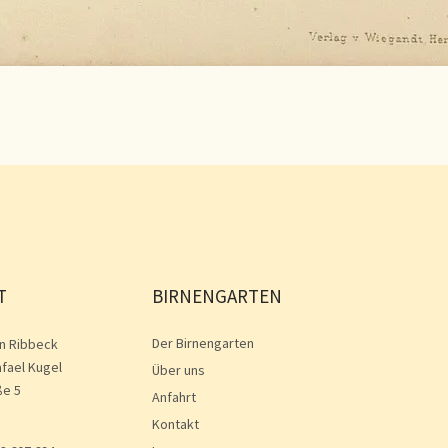
T
BIRNENGARTEN
Der Birnengarten
n Ribbeck
afael Kugel
Über uns
ße 5
Anfahrt
Kontakt