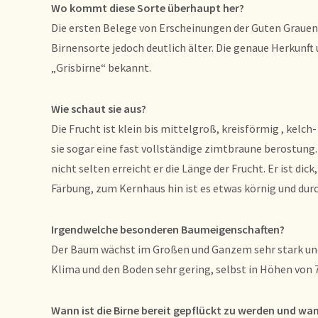
Wo kommt diese Sorte überhaupt her?
Die ersten Belege von Erscheinungen der Guten Grauen 
Birnensorte jedoch deutlich älter. Die genaue Herkunf
„Grisbirne“ bekannt.
Wie schaut sie aus?
Die Frucht ist klein bis mittelgroß, kreisförmig , kelch
sie sogar eine fast vollständige zimtbraune berostung. 
nicht selten erreicht er die Länge der Frucht. Er ist d
Färbung, zum Kernhaus hin ist es etwas körnig und durc
Irgendwelche besonderen Baumeigenschaften?
Der Baum wächst im Großen und Ganzem sehr stark und 
Klima und den Boden sehr gering, selbst in Höhen von 
Wann ist die Birne bereit gepflückt zu werden und wa