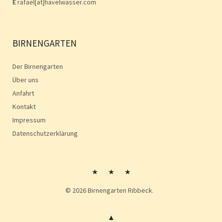
E
rafael[at]havelwasser.com
BIRNENGARTEN
Der Birnengarten
Über uns
Anfahrt
Kontakt
Impressum
Datenschutzerklärung
Kontakt
Impressum
Impressum
© 2026
Birnengarten Ribbeck.