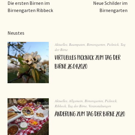
Die ersten Birnen im
Neue Schilder im
Birnengarten Ribbeck
Birnengarten
Neustes
Aktuelles
,
Baumpaten
,
Birnengarten
,
Picknick
,
Tag
der Birne
virtuelles Picknick zum Tag der
Birne 26.04.2020
Aktuelles
,
Allgemein
,
Birnengarten
,
Picknick
,
Ribbeck
,
Tag der Birne
,
Veranstaltungen
Änderung zum Tag der Birne 2020