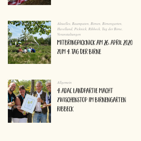
Aktuelles
,
Baumpaten
,
Birnen
,
Birnengarten
,
Havelland
,
Picknick
,
Ribbeck
,
Tag der Birne
,
Veranstaltungen
Mitbringpicknick am 26. April 2020
zum 4. Tag der Birne
Allgemein
4. ADAC Landpartie macht
Zwischenstop im Birnengarten
Ribbeck