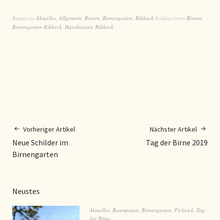
Kategorie
Aktuelles
,
Allgemein
,
Birnen
,
Birnengarten
,
Ribbeck
Schlagwörter
Birnen
,
Birnengarten Ribbeck
,
Havelwasser
,
Ribbeck
Vorheriger Artikel
Nächster Artikel
Neue Schilder im
Tag der Birne 2019
Birnengarten
Neustes
Aktuelles
,
Baumpaten
,
Birnengarten
,
Picknick
,
Tag
der Birne