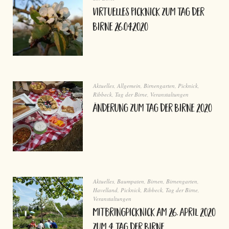
virtuelles Picknick zum Tag der
Birne 26.04.2020
Aktuelles
,
Allgemein
,
Birnengarten
,
Picknick
,
Ribbeck
,
Tag der Birne
,
Veranstaltungen
Änderung zum Tag der Birne 2020
Aktuelles
,
Baumpaten
,
Birnen
,
Birnengarten
,
Havelland
,
Picknick
,
Ribbeck
,
Tag der Birne
,
Veranstaltungen
Mitbringpicknick am 26. April 2020
zum 4. Tag der Birne