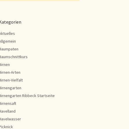
Kategorien
Aktuelles
Allgemein
Baumpaten
Baumschnittkurs
Birnen
Birnen-Arten
Birnen-Vielfalt
Birnengarten
Birnengarten Ribbeck Startseite
Birnensaft
Havelland
Havelwasser
Picknick