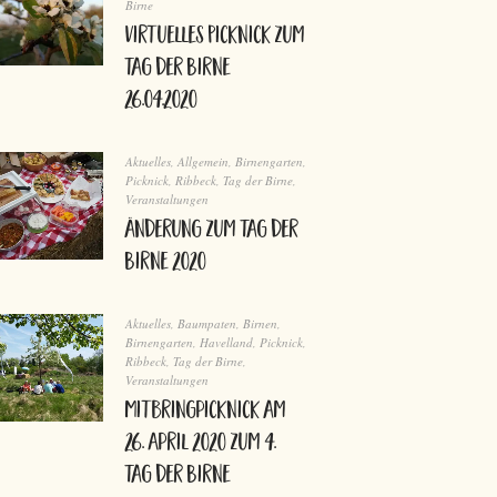
Birne
virtuelles Picknick zum
Tag der Birne
26.04.2020
Aktuelles
,
Allgemein
,
Birnengarten
,
Picknick
,
Ribbeck
,
Tag der Birne
,
Veranstaltungen
Änderung zum Tag der
Birne 2020
Aktuelles
,
Baumpaten
,
Birnen
,
Birnengarten
,
Havelland
,
Picknick
,
Ribbeck
,
Tag der Birne
,
Veranstaltungen
Mitbringpicknick am
26. April 2020 zum 4.
Tag der Birne