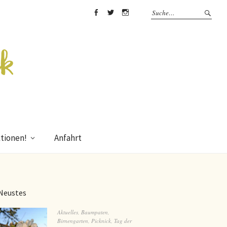
Facebook
Twitter
Instagram
tionen!
Anfahrt
Neustes
Aktuelles
,
Baumpaten
,
Birnengarten
,
Picknick
,
Tag der