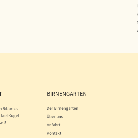
T
BIRNENGARTEN
Der Birnengarten
n Ribbeck
afael Kugel
Über uns
ße 5
Anfahrt
Kontakt