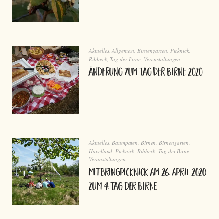
Aktuelles
,
Allgemein
,
Birnengarten
,
Picknick
,
Ribbeck
,
Tag der Birne
,
Veranstaltungen
Änderung zum Tag der Birne 2020
Aktuelles
,
Baumpaten
,
Birnen
,
Birnengarten
,
Havelland
,
Picknick
,
Ribbeck
,
Tag der Birne
,
Veranstaltungen
Mitbringpicknick am 26. April 2020
zum 4. Tag der Birne