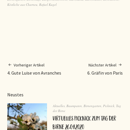
Köstliche aus Charneu
,
Rafael Kugel
Vorheriger Artikel
Nächster Artikel
4. Gute Luise von Avranches
6. Gräfin von Paris
Neustes
Aktuelles
,
Baumpaten
,
Birnengarten
,
Picknick
,
Tag
der Birne
virtuelles Picknick zum Tag der
Birne 26.04.2020