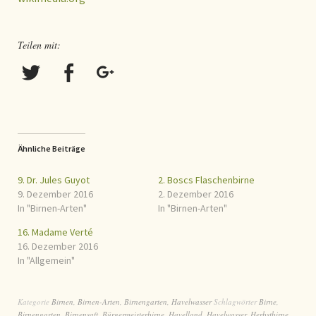
Teilen mit:
Ähnliche Beiträge
9. Dr. Jules Guyot
2. Boscs Flaschenbirne
9. Dezember 2016
2. Dezember 2016
In "Birnen-Arten"
In "Birnen-Arten"
16. Madame Verté
16. Dezember 2016
In "Allgemein"
Kategorie
Birnen
,
Birnen-Arten
,
Birnengarten
,
Havelwasser
Schlagwörter
Birne
,
Birnengarten
,
Birnensaft
,
Bürgermeisterbirne
,
Havelland
,
Havelwasser
,
Herbstbirne
,