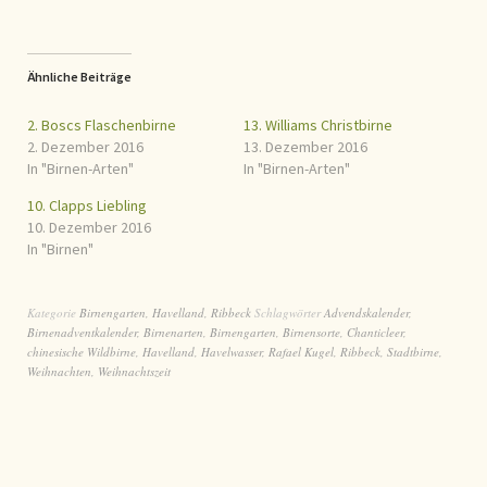
Ähnliche Beiträge
2. Boscs Flaschenbirne
13. Williams Christbirne
2. Dezember 2016
13. Dezember 2016
In "Birnen-Arten"
In "Birnen-Arten"
10. Clapps Liebling
10. Dezember 2016
In "Birnen"
Kategorie
Birnengarten
,
Havelland
,
Ribbeck
Schlagwörter
Advendskalender
,
Birnenadventkalender
,
Birnenarten
,
Birnengarten
,
Birnensorte
,
Chanticleer
,
chinesische Wildbirne
,
Havelland
,
Havelwasser
,
Rafael Kugel
,
Ribbeck
,
Stadtbirne
,
Weihnachten
,
Weihnachtszeit