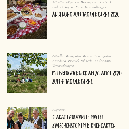
Aktuelles
,
Allgemein
,
Birnengarten
,
Picknick
,
Ribbeck
,
Tag der Birne
,
Veranstaltungen
Änderung zum Tag der Birne 2020
Aktuelles
,
Baumpaten
,
Birnen
,
Birnengarten
,
Havelland
,
Picknick
,
Ribbeck
,
Tag der Birne
,
Veranstaltungen
Mitbringpicknick am 26. April 2020
zum 4. Tag der Birne
Allgemein
4. ADAC Landpartie macht
Zwischenstop im Birnengarten