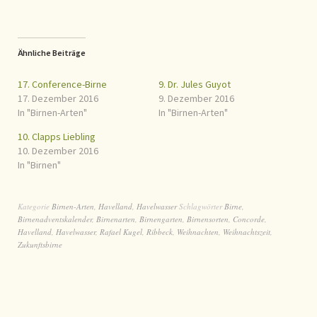
Ähnliche Beiträge
17. Conference-Birne
9. Dr. Jules Guyot
17. Dezember 2016
9. Dezember 2016
In "Birnen-Arten"
In "Birnen-Arten"
10. Clapps Liebling
10. Dezember 2016
In "Birnen"
Kategorie
Birnen-Arten
,
Havelland
,
Havelwasser
Schlagwörter
Birne
,
Birnenadventskalender
,
Birnenarten
,
Birnengarten
,
Birnensorten
,
Concorde
,
Havelland
,
Havelwasser
,
Rafael Kugel
,
Ribbeck
,
Weihnachten
,
Weihnachtszeit
,
Zukunftsbirne