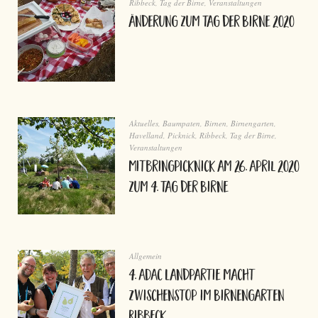
Ribbeck
,
Tag der Birne
,
Veranstaltungen
Änderung zum Tag der Birne 2020
Aktuelles
,
Baumpaten
,
Birnen
,
Birnengarten
,
Havelland
,
Picknick
,
Ribbeck
,
Tag der Birne
,
Veranstaltungen
Mitbringpicknick am 26. April 2020
zum 4. Tag der Birne
Allgemein
4. ADAC Landpartie macht
Zwischenstop im Birnengarten