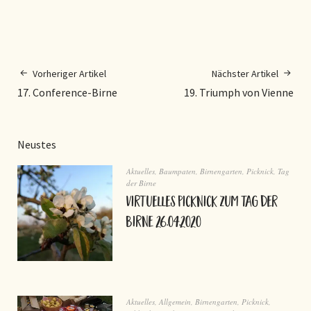
Vorheriger Artikel
Nächster Artikel
17. Conference-Birne
19. Triumph von Vienne
Neustes
Aktuelles
,
Baumpaten
,
Birnengarten
,
Picknick
,
Tag
der Birne
virtuelles Picknick zum Tag der
Birne 26.04.2020
Aktuelles
,
Allgemein
,
Birnengarten
,
Picknick
,