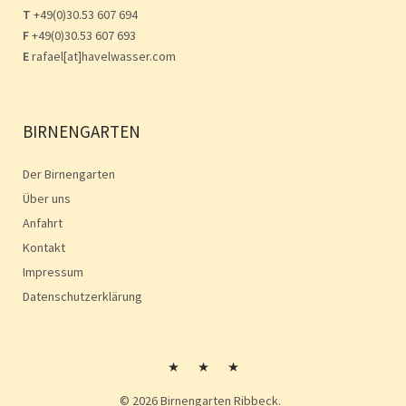
T
+49(0)30.53 607 694
F
+49(0)30.53 607 693
E
rafael[at]havelwasser.com
BIRNENGARTEN
Der Birnengarten
Über uns
Anfahrt
Kontakt
Impressum
Datenschutzerklärung
Kontakt
Impressum
Impressum
© 2026
Birnengarten Ribbeck.