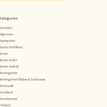
Kategorien
Aktuelles
Allgemein
Baumpaten
Baumschnittkurs
Birnen
Birnen-Arten
Birnen-Vielfalt
Birnengarten
Birnengarten Ribbeck Startseite
Birnensaft
Havelland
Havelwasser
Picknick