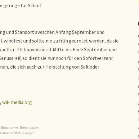
e geringe für Schorf.
rung und Standort zwischen Anfang September und
t windfest und sollte nie zu früh geerntet werden, da sie
oppelten Philippsbirne ist Mitte bis Ende September und
Genussreif, so dient sie nur noch für den Sofortverzehr.
nen, die sich auch zur Herstellung von Saft oder
,
wikimedia.org
,
Birnenarten
,
Birnengarten
velwasser
,
Rafael Kugel
,