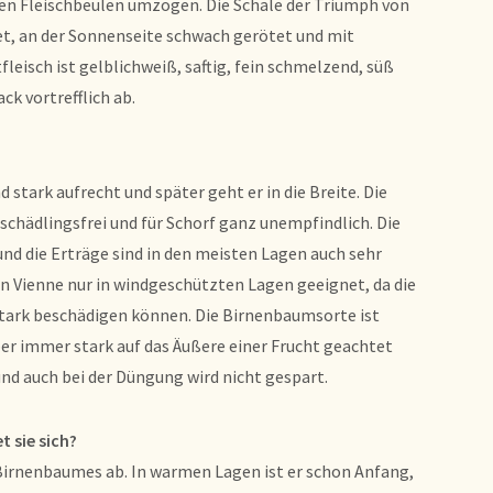
igen Fleischbeulen umzogen. Die Schale der Triumph von
tet, an der Sonnenseite schwach gerötet und mit
fleisch ist gelblichweiß, saftig, fein schmelzend, süß
k vortrefflich ab.
 stark aufrecht und später geht er in die Breite. Die
schädlingsfrei und für Schorf ganz unempfindlich. Die
und die Erträge sind in den meisten Lagen auch sehr
n Vienne nur in windgeschützten Lagen geeignet, da die
tark beschädigen können. Die Birnenbaumsorte ist
ber immer stark auf das Äußere einer Frucht geachtet
und auch bei der Düngung wird nicht gespart.
t sie sich?
irnenbaumes ab. In warmen Lagen ist er schon Anfang,