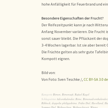
hohe Anfälligkeit für Feuerbrand und ein
Besondere Eigenschaften der Frucht?
Der Reifezeitpunkt kann je nach Witte
Anfang November variieren. Die Frucht is
sonst sauer bleibt. Die Pflückzeit der d
3-4 Wochen lagerbar. Ist sie aber bereit 
Die Früchte gelten als sehr gute Tafelbir
Kompott eignen.
Bild von:
Von Foto: Sven Teschke /,
CC BY-SA 3.0 de
Kategorie
Birnen
,
Birnensaft
,
Rafael Kugel
Schlagwörter
Adventkalender
,
Birne
,
Birnenadventkalender
Ribbeck
,
doppelte philippsbirne
,
Frühe Diel
,
Havelland
,
Ha
Sommer Diel
,
Weihnachten
,
Weihnachtszeit
,
Winter