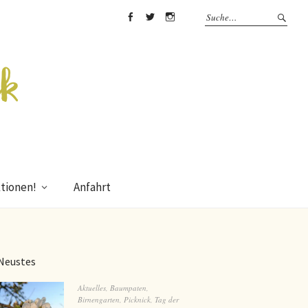
Facebook
Twitter
Instagram
tionen!
Anfahrt
Neustes
Aktuelles
,
Baumpaten
,
Birnengarten
,
Picknick
,
Tag der