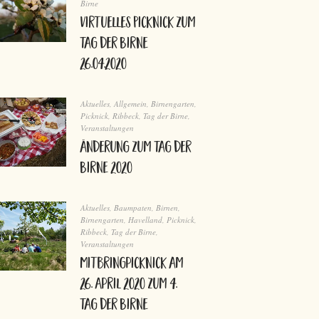
Birne
virtuelles Picknick zum
Tag der Birne
26.04.2020
Aktuelles
,
Allgemein
,
Birnengarten
,
Picknick
,
Ribbeck
,
Tag der Birne
,
Veranstaltungen
Änderung zum Tag der
Birne 2020
Aktuelles
,
Baumpaten
,
Birnen
,
Birnengarten
,
Havelland
,
Picknick
,
Ribbeck
,
Tag der Birne
,
Veranstaltungen
Mitbringpicknick am
26. April 2020 zum 4.
Tag der Birne