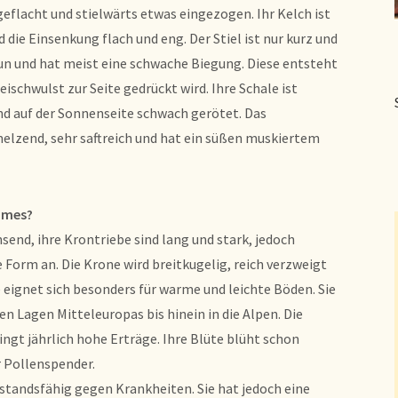
flacht und stielwärts etwas eingezogen. Ihr Kelch ist
d die Einsenkung flach und eng. Der Stiel ist nur kurz und
braun und hat meist eine schwache Biegung. Diese entsteht
leischwulst zur Seite gedrückt wird. Ihre Schale ist
und auf der Sonnenseite schwach gerötet. Das
hmelzend, sehr saftreich und hat ein süßen muskiertem
umes?
send, ihre Krontriebe sind lang und stark, jedoch
Form an. Die Krone wird breitkugelig, reich verzweigt
eignet sich besonders für warme und leichte Böden. Sie
en Lagen Mitteleuropas bis hinein in die Alpen. Die
ringt jährlich hohe Erträge. Ihre Blüte blüht schon
r Pollenspender.
rstandsfähig gegen Krankheiten. Sie hat jedoch eine