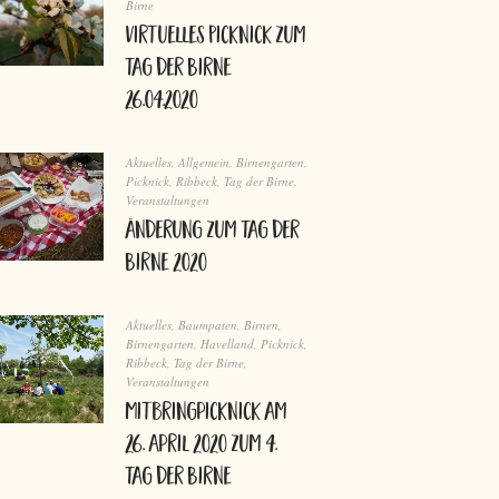
Birne
virtuelles Picknick zum
Tag der Birne
26.04.2020
Aktuelles
,
Allgemein
,
Birnengarten
,
Picknick
,
Ribbeck
,
Tag der Birne
,
Veranstaltungen
Änderung zum Tag der
Birne 2020
Aktuelles
,
Baumpaten
,
Birnen
,
Birnengarten
,
Havelland
,
Picknick
,
Ribbeck
,
Tag der Birne
,
Veranstaltungen
Mitbringpicknick am
26. April 2020 zum 4.
Tag der Birne