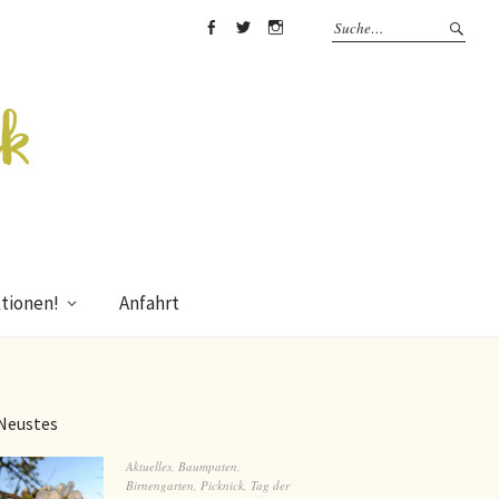
Facebook
Twitter
Instagram
tionen!
Anfahrt
Neustes
Aktuelles
,
Baumpaten
,
Birnengarten
,
Picknick
,
Tag der