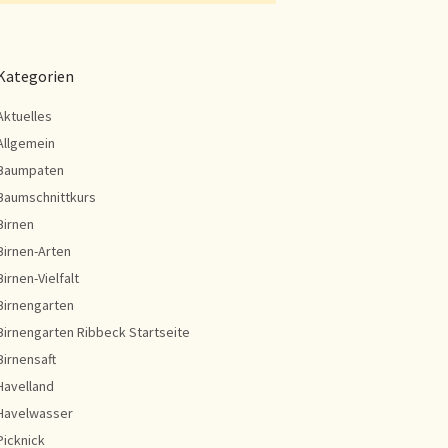
Kategorien
Aktuelles
Allgemein
Baumpaten
Baumschnittkurs
Birnen
Birnen-Arten
Birnen-Vielfalt
Birnengarten
Birnengarten Ribbeck Startseite
Birnensaft
Havelland
Havelwasser
Picknick