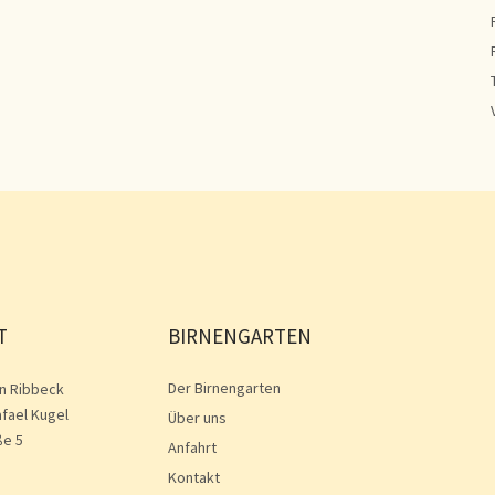
T
BIRNENGARTEN
Der Birnengarten
n Ribbeck
afael Kugel
Über uns
ße 5
Anfahrt
Kontakt