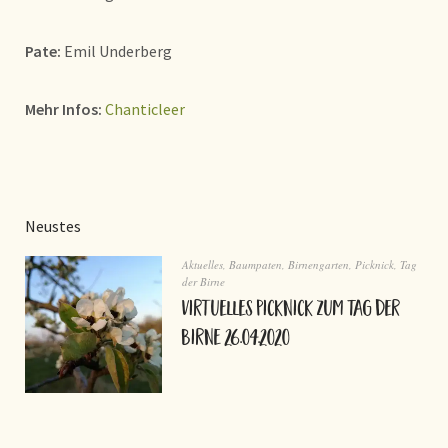
Pate:
Emil Underberg
Mehr Infos:
Chanticleer
Neustes
Aktuelles
,
Baumpaten
,
Birnengarten
,
Picknick
,
Tag
der Birne
virtuelles Picknick zum Tag der
Birne 26.04.2020