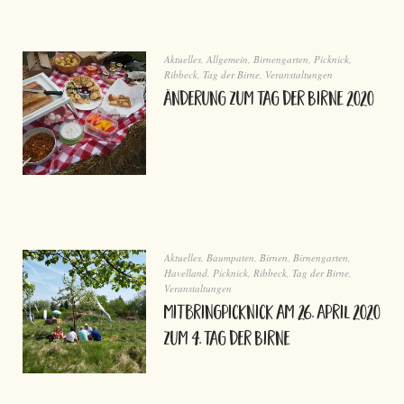
Aktuelles
,
Allgemein
,
Birnengarten
,
Picknick
,
Ribbeck
,
Tag der Birne
,
Veranstaltungen
Änderung zum Tag der Birne 2020
Aktuelles
,
Baumpaten
,
Birnen
,
Birnengarten
,
Havelland
,
Picknick
,
Ribbeck
,
Tag der Birne
,
Veranstaltungen
Mitbringpicknick am 26. April 2020
zum 4. Tag der Birne